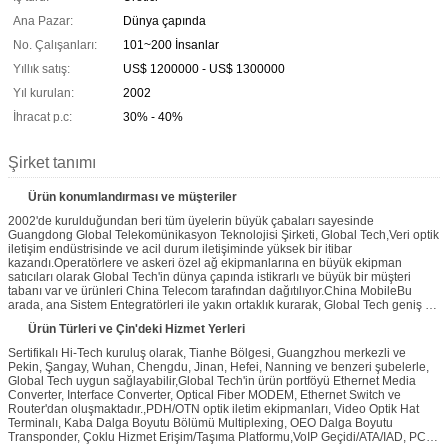
Ana Pazar:
Dünya çapında
No. Çalışanları:
101~200 İnsanlar
Yıllık satış:
US$ 1200000 - US$ 1300000
Yıl kurulan:
2002
İhracat p.c:
30% - 40%
Şirket tanımı
Ürün konumlandırması ve müşteriler
2002'de kurulduğundan beri tüm üyelerin büyük çabaları sayesinde
Guangdong Global Telekomünikasyon Teknolojisi Şirketi, Global Tech,Veri optik
iletişim endüstrisinde ve acil durum iletişiminde yüksek bir itibar
kazandı.Operatörlere ve askeri özel ağ ekipmanlarına en büyük ekipman
satıcıları olarak Global Tech'in dünya çapında istikrarlı ve büyük bir müşteri
tabanı var ve ürünleri China Telecom tarafından dağıtılıyor.China MobileBu
arada, ana Sistem Entegratörleri ile yakın ortaklık kurarak, Global Tech geniş bir
dağıtım ağı kurdu.
Ürün Türleri ve Çin'deki Hizmet Yerleri
Sertifikalı Hi-Tech kuruluş olarak, Tianhe Bölgesi, Guangzhou merkezli ve
Pekin, Şangay, Wuhan, Chengdu, Jinan, Hefei, Nanning ve benzeri şubelerle,
Global Tech uygun sağlayabilir,Global Tech'in ürün portföyü Ethernet Media
Converter, Interface Converter, Optical Fiber MODEM, Ethernet Switch ve
Router'dan oluşmaktadır.,PDH/OTN optik iletim ekipmanları, Video Optik Hat
Terminalı, Kaba Dalga Boyutu Bölümü Multiplexing, OEO Dalga Boyutu
Transponder, Çoklu Hizmet Erişim/Taşıma Platformu,VoIP Geçidi/ATA/IAD, PCM