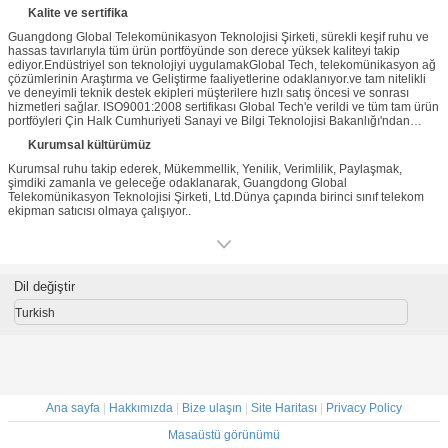
Multiplexer/DXC/DACS ve ilgili veri ve optik iletişim ekipmanları.
Kalite ve sertifika
Guangdong Global Telekomünikasyon Teknolojisi Şirketi, sürekli keşif ruhu ve
hassas tavırlarıyla tüm ürün portföyünde son derece yüksek kaliteyi takip
ediyor.Endüstriyel son teknolojiyi uygulamakGlobal Tech, telekomünikasyon ağ
çözümlerinin Araştırma ve Geliştirme faaliyetlerine odaklanıyor.ve tam nitelikli
ve deneyimli teknik destek ekipleri müşterilere hızlı satış öncesi ve sonrası
hizmetleri sağlar. ISO9001:2008 sertifikası Global Tech'e verildi ve tüm tam ürün
portföyleri Çin Halk Cumhuriyeti Sanayi ve Bilgi Teknolojisi Bakanlığı'ndan
Ulusal Erişim Lisansı aldı..
Kurumsal kültürümüz
Kurumsal ruhu takip ederek, Mükemmellik, Yenilik, Verimlilik, Paylaşmak,
şimdiki zamanla ve geleceğe odaklanarak, Guangdong Global
Telekomünikasyon Teknolojisi Şirketi, Ltd.Dünya çapında birinci sınıf telekom
ekipman satıcısı olmaya çalışıyor..
Dil değiştir
Turkish
Ana sayfa
|
Hakkımızda
|
Bize ulaşın
|
Site Haritası
|
Privacy Policy
Masaüstü görünümü