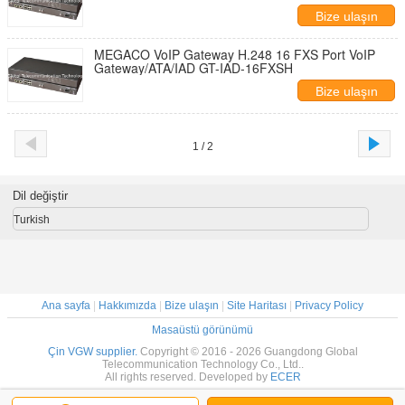
Bize ulaşın
MEGACO VoIP Gateway H.248 16 FXS Port VoIP
Gateway/ATA/IAD GT-IAD-16FXSH
Bize ulaşın
1 / 2
Dil değiştir
Turkish
Ana sayfa
|
Hakkımızda
|
Bize ulaşın
|
Site Haritası
|
Privacy Policy
Masaüstü görünümü
Çin VGW supplier.
Copyright © 2016 - 2026 Guangdong Global
Telecommunication Technology Co., Ltd..
All rights reserved. Developed by
ECER