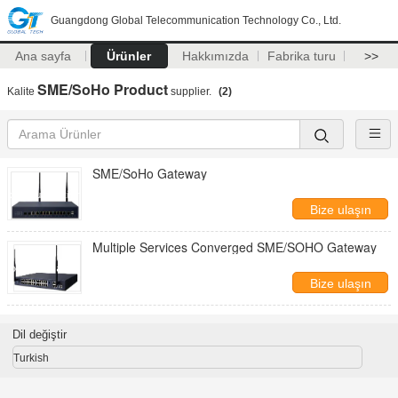
Guangdong Global Telecommunication Technology Co., Ltd.
Ana sayfa
Ürünler
Hakkımızda
Fabrika turu
>>
SME/SoHo Product
Kalite
supplier.
(2)
SME/SoHo Gateway
Bize ulaşın
Multiple Services Converged SME/SOHO Gateway
Bize ulaşın
Dil değiştir
Turkish