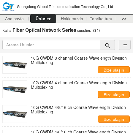
Guangdong Global Telecommunication Technology Co., Ltd.
Ana sayfa
Ürünler
Hakkımızda
Fabrika turu
>>
Fiber Optical Network Series
Kalite
supplier.
(34)
10G CWDM,8 channel Coarse Wavelength Division
Multiplexing
Bize ulaşın
10G CWDM,4 channel Coarse Wavelength Division
Multiplexing
Bize ulaşın
10G CWDM,4/8/16 ch Coarse Wavelength Division
Multiplexing
Bize ulaşın
10G CWDM,4/8/16 ch Coarse Wavelength Division