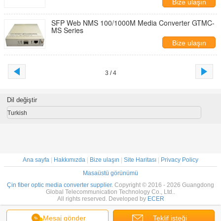
Bize ulaşın
SFP Web NMS 100/1000M Media Converter GTMC-
MS Series
Bize ulaşın
3 / 4
Dil değiştir
Turkish
Ana sayfa
|
Hakkımızda
|
Bize ulaşın
|
Site Haritası
|
Privacy Policy
Masaüstü görünümü
Çin fiber optic media converter supplier.
Copyright © 2016 - 2026 Guangdong
Global Telecommunication Technology Co., Ltd..
All rights reserved. Developed by
ECER
Mesaj gönder
Teklif isteği