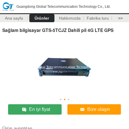
Guangdong Global Telecommunication Technology Co., Ltd.
Ana sayfa
Ürünler
Hakkımızda
Fabrika turu
>>
Sağlam bilgisayar GTS-5TCJZ Dahili pil 4G LTE GPS
En iyi fiyat
Bize ulaşın
Ürün ayrıntıları