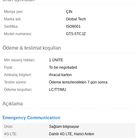
Menşe yeri:
ÇİN
Marka adı:
Global Tech
Sertifika:
ISO9001
Model numarası:
GTS-5TCJZ
Ödeme & teslimat koşulları
Min sipariş miktarı:
1 ÜNİTE
Fiyat:
To be negotiated.
Ambalaj bilgileri:
ihracat karton
Teslim süresi:
Ödeme temizlendikten 7 gün sonra
Ödeme koşulları:
LC/TT/WU
Açıklama
Emergency Communication
Ürün:
Sağlam bilgisayar
4G LTE:
Dahili 4G LTE, Harici Anten