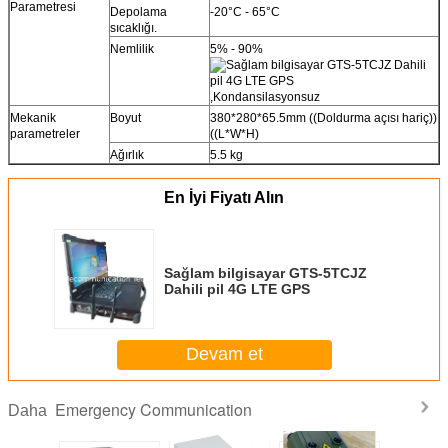
Parametresi
Depolama
-20°C - 65°C
sıcaklığı.
Nemlilik
5% - 90%
,Kondansilasyonsuz
Mekanik
Boyut
380*280*65.5mm ((Doldurma açısı hariç))
parametreler
((L*W*H)
Ağırlık
5.5 kg
En İyi Fiyatı Alın
Sağlam bilgisayar GTS-5TCJZ
Dahili pil 4G LTE GPS
Devam et
Emergency Communication
Daha