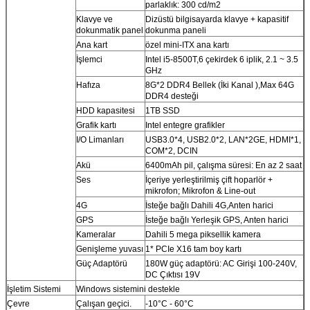
parlaklık: 300 cd/m2
Klavye ve
Dizüstü bilgisayarda klavye + kapasitif
dokunmatik panel
dokunma paneli
Ana kart
özel mini-ITX ana kartı
İşlemci
Intel i5-8500T,6 çekirdek 6 iplik, 2.1 ~ 3.5
GHz
Hafıza
8G*2 DDR4 Bellek (İki Kanal ),Max 64G
DDR4 desteği
HDD kapasitesi
1TB SSD
Grafik kartı
Intel entegre grafikler
I/O Limanları
USB3.0*4, USB2.0*2, LAN*2GE, HDMI*1,
COM*2, DCIN
Akü
6400mAh pil, çalışma süresi: En az 2 saat
Ses
İçeriye yerleştirilmiş çift hoparlör +
mikrofon; Mikrofon & Line-out
4G
İsteğe bağlı Dahili 4G,Anten harici
GPS
İsteğe bağlı Yerleşik GPS, Anten harici
Kameralar
Dahili 5 mega piksellik kamera
Genişleme yuvası
1* PCIe X16 tam boy kartı
Güç Adaptörü
180W güç adaptörü: AC Girişi 100-240V,
DC Çıktısı 19V
İşletim Sistemi
Windows sistemini destekle
Çevre
Çalışan geçici.
-10°C - 60°C