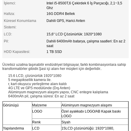
İşlemci:
Intel i5-8500T,6 Çekirdek 6 İş Parçacığı, 2,1~3,5
Ghz
Hafıza:
16G DDR4 Bellek
Küresel Konumlama
Dahili GPS, Harici Anten
Sistemi:
LCD:
15,6“ LCD Çözünürlük: 1920*1080
Pil:
Dahili 6400mAh batarya, çalışma saatleri: En az 2
saat
HDD Kapasitesi:
1 TB SSD
Ücretsiz uzatma taşınabilir endüstriyel bilgisayar, farklı kombinasyonlara sahip
transformatörler gibidir.Şasi içi alanı her müşteri için değerlidir..
15.6 LCD, çözünürlük 1920*1080
5 megapiksellik kamera ile.
r, kart okuyucu yerleştirme alanı kaldı
4G LTE ve GPS modülünde (Dış Anten)
Alüminyum magnezyum alaşımı yapısı, CNC entegre kalıplama
6400mAh pil, çalışma süresi: En az 2 saat
Görünüşü
Malzeme
Alüminyum magnezyum alaşımı
LOGO
Özel ayakkabı LOGO/AB Kapak baskı
LOGO
Renk
Siyah
Yapılandırma
LCD
15LCD çözünürlüğü: 1920*1080,