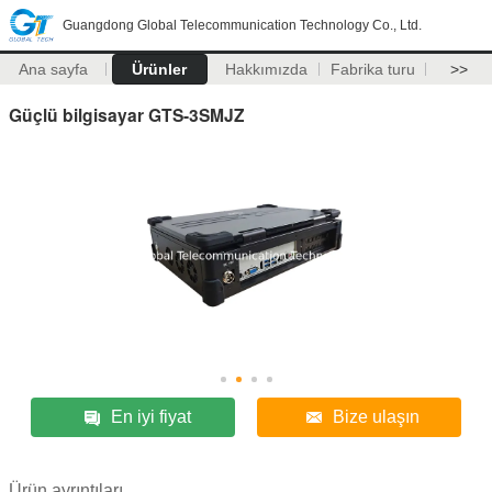
Guangdong Global Telecommunication Technology Co., Ltd.
Ana sayfa
Ürünler
Hakkımızda
Fabrika turu
>>
Güçlü bilgisayar GTS-3SMJZ
En iyi fiyat
Bize ulaşın
Ürün ayrıntıları