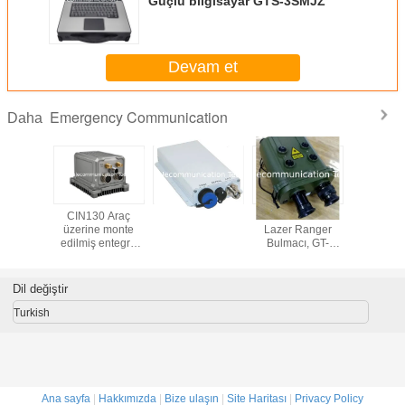
Güçlü bilgisayar GTS-3SMJZ
Devam et
Emergency Communication
Daha
arı, yer
CIN130 Araç
10km LRF Zorlu
TDOA k
 8~12km,
üzerine monte
Lazer Ranger
sistemi
00P
edilmiş entegre
Bulmacı, GT-
telemetri ö
navigasyon
LRF10R
bağlan
sistemi
50/100/20
Dil değiştir
Turkish
Ana sayfa
|
Hakkımızda
|
Bize ulaşın
|
Site Haritası
|
Privacy Policy