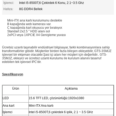
İşlemci:
Intel i5-8500T,6 Çekirdek 6 Konu, 2.1~3.5 Ghz
Hafıza:
8G DDR4 Bellek
Mini-ITX ana kartı kurulumunu destekle
B kapağında web kamerası var.
C kapağında kart okuyucu yer bırakıyor.
Standart 2x2.5 ′′ HDD alanı sol
2xPCI veya 1XPCIE X4 Genişleme yuvası
Ücretsiz uzantı taşınabilir endüstriyel bilgisayar, farklı kombinasyonlara sahip
transformatörler gibidir. Müşteriler birden fazla bileşen ekleyebilir, GTS-3SMJZ
işlevsel bir ekipman olacaktır.Şasi içi alanı her müşteri için değerlidir.. GTS-
3SMJZ, ekleyici ve ücretsiz uzantı kurulumu ile kurulum alanını tasarruf
edebilen tek işlevsel IPC'dir.
Spesifikasyon
Ürün
Açıklama
LED
15.6 TFT LED, çözünürlüğü:1920x1080
Ana kart
Mini-ITX Ana kartı
İşlemci
Intel i5-8500T,6 çekirdek 6 iplik, 2.1 ~ 3.5 GHz