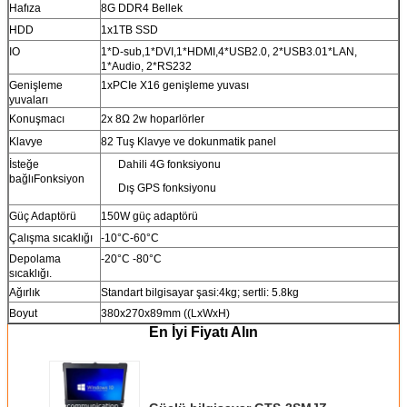
Hafıza
8G DDR4 Bellek
HDD
1x1TB SSD
IO
1*D-sub,1*DVI,1*HDMI,4*USB2.0, 2*USB3.01*LAN,
1*Audio, 2*RS232
Genişleme
1xPCIe X16 genişleme yuvası
yuvaları
Konuşmacı
2x 8Ω 2w hoparlörler
Klavye
82 Tuş Klavye ve dokunmatik panel
İsteğe
Dahili 4G fonksiyonu
bağlıFonksiyon
Dış GPS fonksiyonu
Güç Adaptörü
150W güç adaptörü
Çalışma sıcaklığı
-10°C-60°C
Depolama
-20°C -80°C
sıcaklığı.
Ağırlık
Standart bilgisayar şasi:4kg; sertli: 5.8kg
Boyut
380x270x89mm ((LxWxH)
En İyi Fiyatı Alın