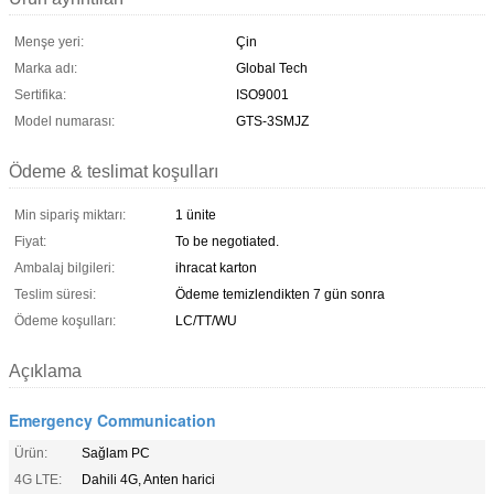
Menşe yeri:
Çin
Marka adı:
Global Tech
Sertifika:
ISO9001
Model numarası:
GTS-3SMJZ
Ödeme & teslimat koşulları
Min sipariş miktarı:
1 ünite
Fiyat:
To be negotiated.
Ambalaj bilgileri:
ihracat karton
Teslim süresi:
Ödeme temizlendikten 7 gün sonra
Ödeme koşulları:
LC/TT/WU
Açıklama
Emergency Communication
Ürün:
Sağlam PC
4G LTE:
Dahili 4G, Anten harici