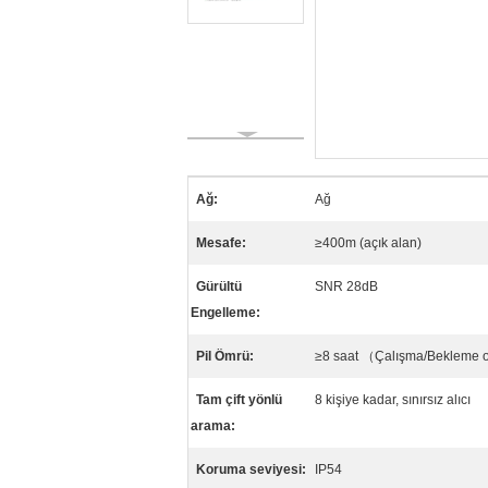
Ağ:
Ağ
Mesafe:
≥400m (açık alan)
Gürültü
SNR 28dB
Engelleme:
Pil Ömrü:
≥8 saat （Çalışma/Bekleme o
Tam çift yönlü
8 kişiye kadar, sınırsız alıcı
arama:
Koruma seviyesi:
IP54