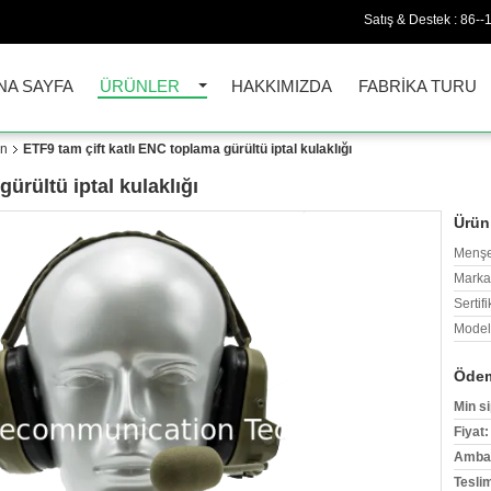
Satış & Destek :
86--
NA SAYFA
ÜRÜNLER
HAKKIMIZDA
FABRIKA TURU
on
ETF9 tam çift katlı ENC toplama gürültü iptal kulaklığı
ürültü iptal kulaklığı
Ürün 
Menşe
Marka
Sertifi
Model
Ödem
Min si
Fiyat:
Ambala
Tesli