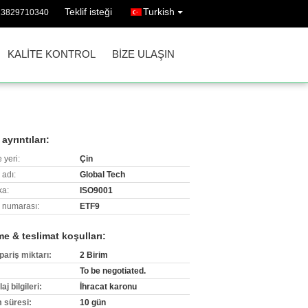
Teklif isteği
Turkish
13829710340
KALITE KONTROL
BIZE ULAŞIN
ayrıntıları:
 yeri:
Çin
 adı:
Global Tech
ka:
ISO9001
 numarası:
ETF9
e & teslimat koşulları:
pariş miktarı:
2 Birim
To be negotiated.
j bilgileri:
İhracat karonu
m süresi:
10 gün