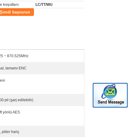
 koşulları:
LC/TT/WU
Şimdi başvurun
25 ~ 870.525MHz
nal, tamamı ENC
levi
 pil (şarj edilebilir)
ft yönlü AES
 piller hariç