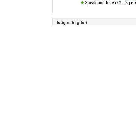
İletişim bilgileri
Guangdong Global
Telecommunication Technology Co.,
Ltd.
İlgili kişi:
Mr. Jack Lam
Tel:
86-20-82322576
Faks:
86-20-82322578
Diğer ürünler