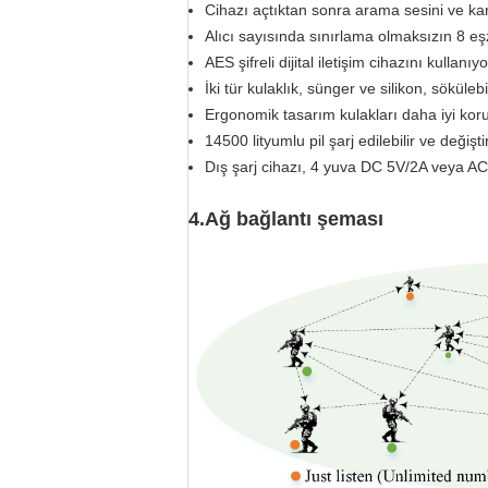
Cihazı açtıktan sonra arama sesini ve ka
Alıcı sayısında sınırlama olmaksızın 8 eş
AES şifreli dijital iletişim cihazını kullan
İki tür kulaklık, sünger ve silikon, sökülebili
Ergonomik tasarım kulakları daha iyi koruy
14500 lityumlu pil şarj edilebilir ve değiştir
Dış şarj cihazı, 4 yuva DC 5V/2A veya A
4.
Ağ bağlantı şeması