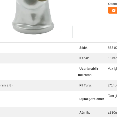
Ödeme
Sıklık:
863.0
Kanal:
16 ka
Uyarlanabilir
Vox İş
mikrofon:
ranı 2:8）
Pil Türü:
2*14500
Tam çi
Dijital Şifreleme:
Ağırlık:
≤330g,