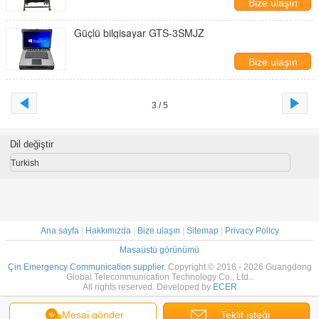
Bize ulaşın
Güçlü bilgisayar GTS-3SMJZ
Bize ulaşın
3 / 5
Dil değiştir
Turkish
Ana sayfa
|
Hakkımızda
|
Bize ulaşın
|
Sitemap
|
Privacy Policy
Masaüstü görünümü
Çin Emergency Communication supplier.
Copyright © 2016 - 2026 Guangdong
Global Telecommunication Technology Co., Ltd..
All rights reserved. Developed by
ECER
Mesaj gönder
Teklif isteği