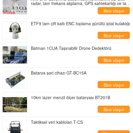
radar, tam frekans algılama, GPS sahtekarlığı ve tam
frekans karışıklığı
Bize ulaşın
ETF9 tam çift katlı ENC toplama gürültü iptal kulaklığı
Bize ulaşın
Batman 1CUA Taşınabilir Drone Dedektörü
Bize ulaşın
Batarya şarj cihazı GT-BC15A
Bize ulaşın
10km lazer menzil ölçer bataryası BT201B
Bize ulaşın
Taktiksel veri kabloları T-CS