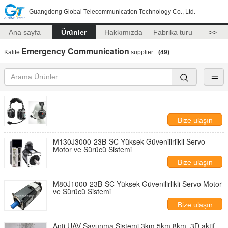
Guangdong Global Telecommunication Technology Co., Ltd.
Ana sayfa
Ürünler
Hakkımızda
Fabrika turu
>>
Emergency Communication
Kalite
supplier.
(49)
Bize ulaşın
M130J3000-23B-SC Yüksek Güvenilirlikli Servo
Motor ve Sürücü Sistemi
Bize ulaşın
M80J1000-23B-SC Yüksek Güvenilirlikli Servo Motor
ve Sürücü Sistemi
Bize ulaşın
Anti UAV Savunma Sistemi,3km,5km,8km, 3D aktif